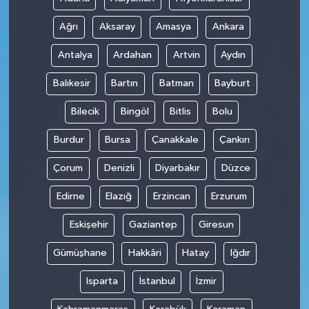
Ağrı
Aksaray
Amasya
Ankara
Antalya
Ardahan
Artvin
Aydın
Balıkesir
Bartın
Batman
Bayburt
Bilecik
Bingöl
Bitlis
Bolu
Burdur
Bursa
Çanakkale
Çankırı
Çorum
Denizli
Diyarbakır
Düzce
Edirne
Elazığ
Erzincan
Erzurum
Eskişehir
Gaziantep
Giresun
Gümüşhane
Hakkâri
Hatay
Iğdır
Isparta
İstanbul
İzmir