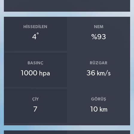
HISSEDILEN
NEM
°
4
%93
BASINÇ
RÜZGAR
1000
36
hpa
km/s
ÇIY
GÖRÜŞ
7
10
km