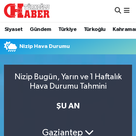
Siyaset
Nöbetçi Eczaneler
Siyaset
Gündem
Türkiye
Türkoğlu
Kahrama
Gündem
Hava Durumu
Nizip Hava Durumu
Türkiye
Namaz Vakitleri
Türkoğlu
Trafik Durumu
Nizip Bugün, Yarın ve 1 Haftalık
Kahramanmaraş
Süper Lig Puan Durumu ve Fikstür
Hava Durumu Tahmini
Diğer İlçeler
Tüm Manşetler
ŞU AN
Eğitim
Son Dakika Haberleri
Gaziantep
Asayiş
Haber Arşivi