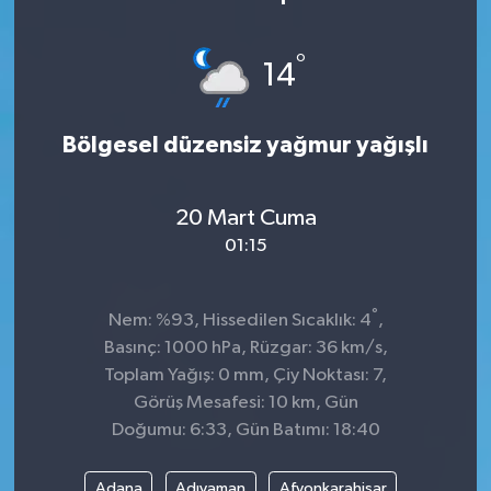
Sağlık
°
14
Kültür & Sanat
Bölgesel düzensiz yağmur yağışlı
20 Mart Cuma
01:15
°
Nem: %93, Hissedilen Sıcaklık: 4
,
Basınç: 1000 hPa, Rüzgar: 36 km/s,
Toplam Yağış: 0 mm, Çiy Noktası: 7,
Görüş Mesafesi: 10 km, Gün
Doğumu: 6:33, Gün Batımı: 18:40
Adana
Adıyaman
Afyonkarahisar