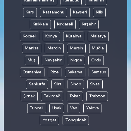
Kahramanmaraş
Karabük
Karaman
Kars
Kastamonu
Kayseri
Kilis
Kırıkkale
Kırklareli
Kırşehir
Kocaeli
Konya
Kütahya
Malatya
Manisa
Mardin
Mersin
Muğla
Muş
Nevşehir
Niğde
Ordu
Osmaniye
Rize
Sakarya
Samsun
Şanlıurfa
Siirt
Sinop
Sivas
Şırnak
Tekirdağ
Tokat
Trabzon
Tunceli
Uşak
Van
Yalova
Yozgat
Zonguldak