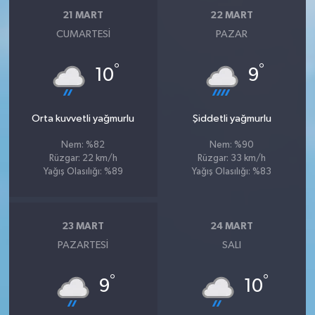
21 MART
22 MART
CUMARTESI
PAZAR
°
°
10
9
Orta kuvvetli yağmurlu
Şiddetli yağmurlu
Nem: %82
Nem: %90
Rüzgar: 22 km/h
Rüzgar: 33 km/h
Yağış Olasılığı: %89
Yağış Olasılığı: %83
23 MART
24 MART
PAZARTESI
SALI
°
°
9
10