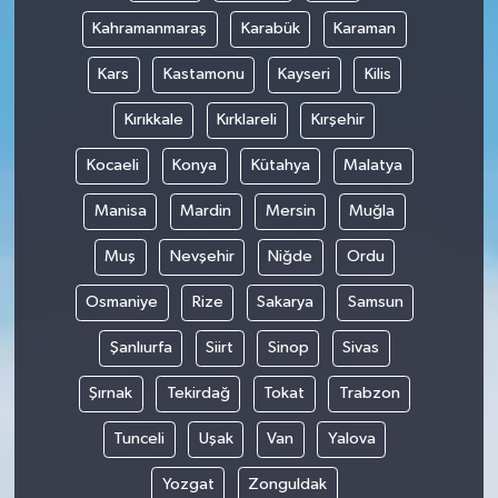
Kahramanmaraş
Karabük
Karaman
Kars
Kastamonu
Kayseri
Kilis
Kırıkkale
Kırklareli
Kırşehir
Kocaeli
Konya
Kütahya
Malatya
Manisa
Mardin
Mersin
Muğla
Muş
Nevşehir
Niğde
Ordu
Osmaniye
Rize
Sakarya
Samsun
Şanlıurfa
Siirt
Sinop
Sivas
Şırnak
Tekirdağ
Tokat
Trabzon
Tunceli
Uşak
Van
Yalova
Yozgat
Zonguldak