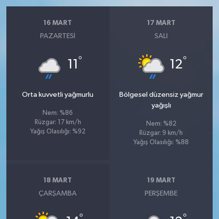
16 MART
17 MART
PAZARTESI
SALI
°
°
11
12
Orta kuvvetli yağmurlu
Bölgesel düzensiz yağmur
yağışlı
Nem: %86
Rüzgar: 17 km/h
Nem: %82
Yağış Olasılığı: %92
Rüzgar: 9 km/h
Yağış Olasılığı: %88
18 MART
19 MART
ÇARŞAMBA
PERŞEMBE
°
°