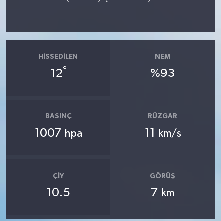
HISSEDILEN
NEM
°
12
%93
BASINÇ
RÜZGAR
1007
11
hpa
km/s
ÇIY
GÖRÜŞ
10.5
7
km