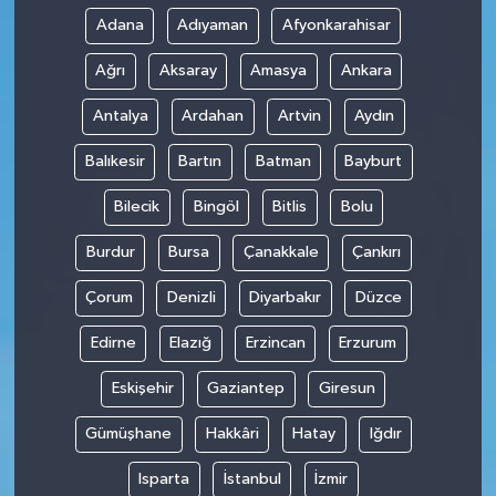
Adana
Adıyaman
Afyonkarahisar
Ağrı
Aksaray
Amasya
Ankara
Antalya
Ardahan
Artvin
Aydın
Balıkesir
Bartın
Batman
Bayburt
Bilecik
Bingöl
Bitlis
Bolu
Burdur
Bursa
Çanakkale
Çankırı
Çorum
Denizli
Diyarbakır
Düzce
Edirne
Elazığ
Erzincan
Erzurum
Eskişehir
Gaziantep
Giresun
Gümüşhane
Hakkâri
Hatay
Iğdır
Isparta
İstanbul
İzmir