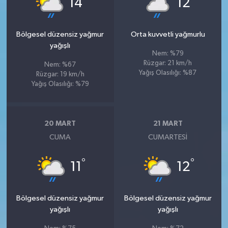
14
12
Bölgesel düzensiz yağmur
Orta kuvvetli yağmurlu
yağışlı
Nem: %79
Rüzgar: 21 km/h
Nem: %67
Yağış Olasılığı: %87
Rüzgar: 19 km/h
Yağış Olasılığı: %79
20 MART
21 MART
CUMA
CUMARTESI
°
°
11
12
Bölgesel düzensiz yağmur
Bölgesel düzensiz yağmur
yağışlı
yağışlı