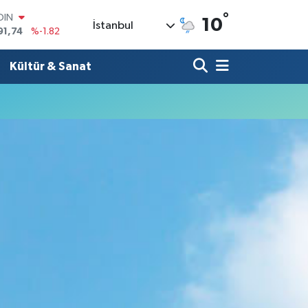
°
OIN
10
İstanbul
91,74
%-1.82
AR
3620
%0.02
Kültür & Sanat
O
8690
%0.19
LİN
0380
%0.18
TIN
2,09000
%0.19
100
98,00
%0