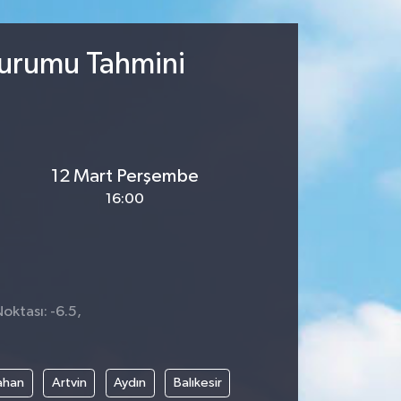
Durumu Tahmini
12 Mart Perşembe
16:00
oktası: -6.5,
ahan
Artvin
Aydın
Balıkesir