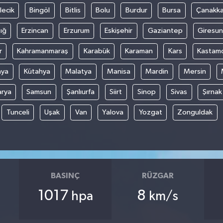
lecik
Bingöl
Bitlis
Bolu
Burdur
Bursa
Çanakka
ığ
Erzincan
Erzurum
Eskişehir
Gaziantep
Giresun
r
Kahramanmaraş
Karabük
Karaman
Kars
Kastam
nya
Kütahya
Malatya
Manisa
Mardin
Mersin
arya
Samsun
Şanlıurfa
Siirt
Sinop
Sivas
Şırnak
Tunceli
Uşak
Van
Yalova
Yozgat
Zonguldak
BASINÇ
RÜZGAR
1017
8
hpa
km/s