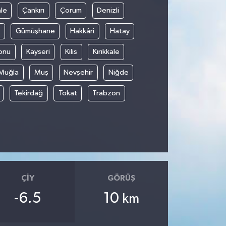
le
Çankırı
Çorum
Denizli
Gümüşhane
Hakkâri
Hatay
onu
Kayseri
Kilis
Kırıkkale
Muğla
Muş
Nevşehir
Niğde
Tekirdağ
Tokat
Trabzon
ÇIY
GÖRÜŞ
-6.5
10
km