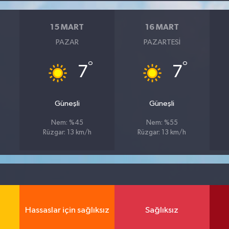
15 MART
16 MART
PAZAR
PAZARTESI
°
°
7
7
Güneşli
Güneşli
Nem: %45
Nem: %55
Rüzgar: 13 km/h
Rüzgar: 13 km/h
Hassaslar için sağlıksız
Sağlıksız