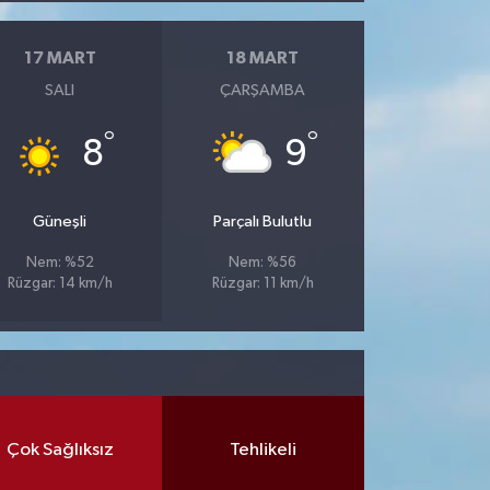
17 MART
18 MART
SALI
ÇARŞAMBA
°
°
8
9
Güneşli
Parçalı Bulutlu
Nem: %52
Nem: %56
Rüzgar: 14 km/h
Rüzgar: 11 km/h
Çok Sağlıksız
Tehlikeli