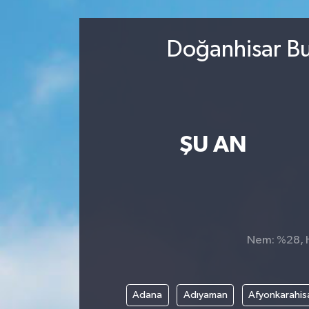
Sağlık
Doğanhisar Bu
Kültür & Sanat
ŞU AN
Nem: %28, Hi
Adana
Adıyaman
Afyonkarahis