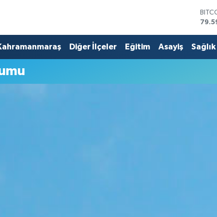
BITC
79.5
DOL
45,4
Kahramanmaraş
Diğer İlçeler
Eğitim
Asayiş
Sağlık
EUR
53,3
rumu
STER
61,6
G.AL
686
BİST
14.5