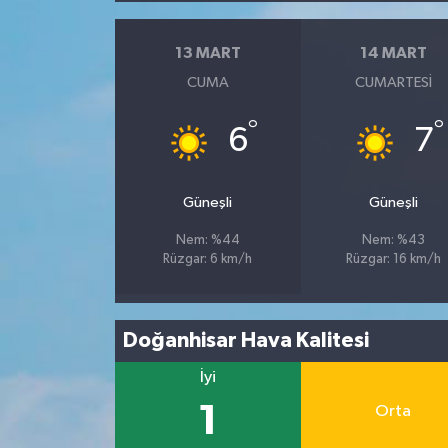
13 MART
14 MART
CUMA
CUMARTESI
°
°
6
7
Güneşli
Güneşli
Nem: %44
Nem: %43
Rüzgar: 6 km/h
Rüzgar: 16 km/h
Doğanhisar Hava Kalitesi
İyi
1
Orta