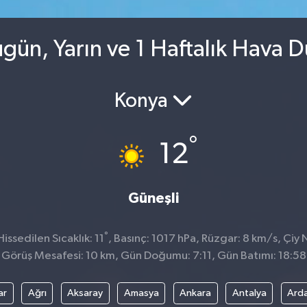
gün, Yarın ve 1 Haftalık Hava 
Konya
°
12
Güneşli
°
ssedilen Sıcaklık: 11
, Basınç: 1017 hPa, Rüzgar: 8 km/s, Çiy N
Görüş Mesafesi: 10 km, Gün Doğumu: 7:11, Gün Batımı: 18:58
ar
Ağrı
Aksaray
Amasya
Ankara
Antalya
Ard