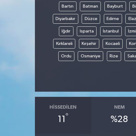
Bartın
Batman
Bayburt
Bi
Diyarbakır
Düzce
Edirne
Elaz
Iğdır
Isparta
İstanbul
İzmi
Kırklareli
Kırşehir
Kocaeli
Ko
Ordu
Osmaniye
Rize
Sak
HISSEDILEN
NEM
°
11
%28