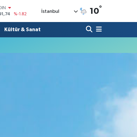
°
OIN
10
İstanbul
91,74
%-1.82
AR
3620
%0.02
Kültür & Sanat
O
8690
%0.19
LİN
0380
%0.18
TIN
2,09000
%0.19
100
98,00
%0