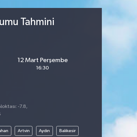
rumu Tahmini
12 Mart Perşembe
16:30
oktası: -7.8,
6
ahan
Artvin
Aydın
Balıkesir