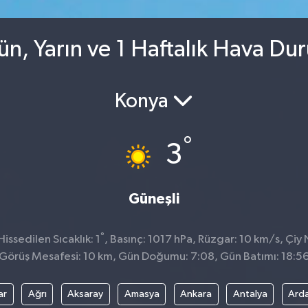
ün, Yarın ve 1 Haftalık Hava Du
Konya
°
3
Güneşli
°
ssedilen Sıcaklık: 1
, Basınç: 1017 hPa, Rüzgar: 10 km/s, Çiy N
Görüş Mesafesi: 10 km, Gün Doğumu: 7:08, Gün Batımı: 18:5
ar
Ağrı
Aksaray
Amasya
Ankara
Antalya
Ard