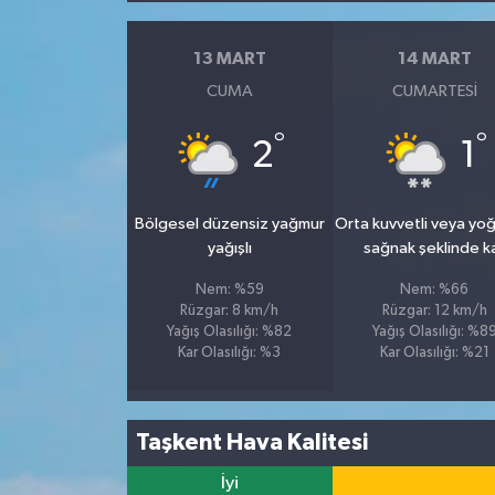
13 MART
14 MART
CUMA
CUMARTESI
°
°
2
1
Bölgesel düzensiz yağmur
Orta kuvvetli veya yo
yağışlı
sağnak şeklinde k
Nem: %59
Nem: %66
Rüzgar: 8 km/h
Rüzgar: 12 km/h
Yağış Olasılığı: %82
Yağış Olasılığı: %8
Kar Olasılığı: %3
Kar Olasılığı: %21
Taşkent Hava Kalitesi
İyi