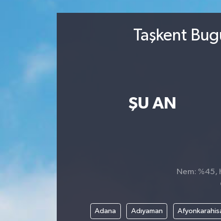
Sağlık
Taşkent Bug
Kültür & Sanat
ŞU AN
Nem: %45, Hi
Adana
Adıyaman
Afyonkarahis