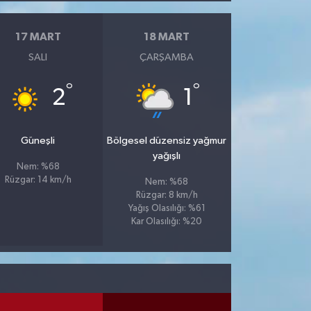
17 MART
18 MART
SALI
ÇARŞAMBA
°
°
2
1
Güneşli
Bölgesel düzensiz yağmur
yağışlı
Nem: %68
Rüzgar: 14 km/h
Nem: %68
Rüzgar: 8 km/h
Yağış Olasılığı: %61
Kar Olasılığı: %20