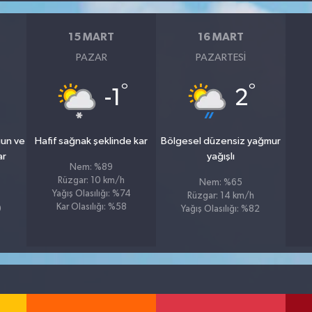
15 MART
16 MART
PAZAR
PAZARTESI
°
°
-1
2
ğun ve
Hafif sağnak şeklinde kar
Bölgesel düzensiz yağmur
ar
yağışlı
Nem: %89
Rüzgar: 10 km/h
Nem: %65
Yağış Olasılığı: %74
Rüzgar: 14 km/h
Kar Olasılığı: %58
9
Yağış Olasılığı: %82