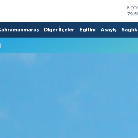
BITC
79.5
DOL
45,4
Kahramanmaraş
Diğer İlçeler
Eğitim
Asayiş
Sağlık
EUR
53,3
u
STER
61,6
G.AL
686
BİST
14.5