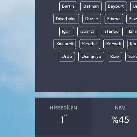
Bartın
Batman
Bayburt
Bi
Diyarbakır
Düzce
Edirne
Elaz
Iğdır
Isparta
İstanbul
İzmi
Kırklareli
Kırşehir
Kocaeli
Ko
Ordu
Osmaniye
Rize
Sak
HISSEDILEN
NEM
°
1
%45