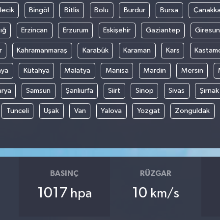
lecik
Bingöl
Bitlis
Bolu
Burdur
Bursa
Çanakka
ığ
Erzincan
Erzurum
Eskişehir
Gaziantep
Giresun
r
Kahramanmaraş
Karabük
Karaman
Kars
Kastam
nya
Kütahya
Malatya
Manisa
Mardin
Mersin
arya
Samsun
Şanlıurfa
Siirt
Sinop
Sivas
Şırnak
Tunceli
Uşak
Van
Yalova
Yozgat
Zonguldak
BASINÇ
RÜZGAR
1017
10
hpa
km/s