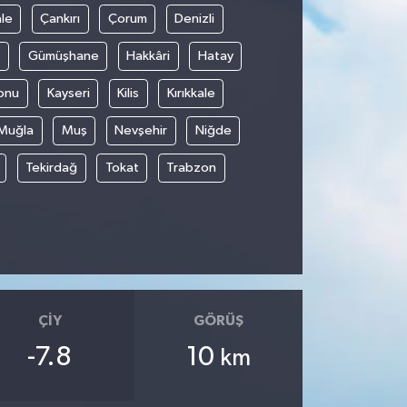
le
Çankırı
Çorum
Denizli
Gümüşhane
Hakkâri
Hatay
onu
Kayseri
Kilis
Kırıkkale
Muğla
Muş
Nevşehir
Niğde
Tekirdağ
Tokat
Trabzon
ÇIY
GÖRÜŞ
-7.8
10
km