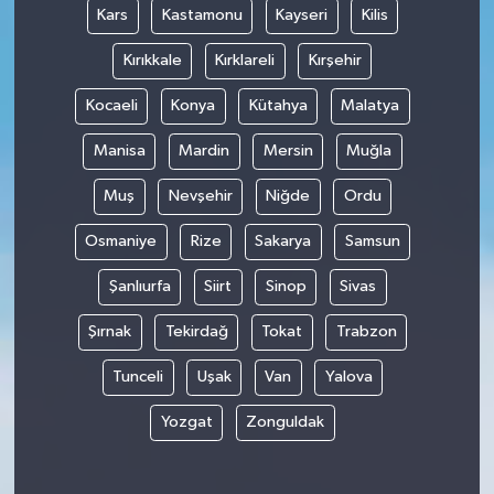
Kars
Kastamonu
Kayseri
Kilis
Kırıkkale
Kırklareli
Kırşehir
Kocaeli
Konya
Kütahya
Malatya
Manisa
Mardin
Mersin
Muğla
Muş
Nevşehir
Niğde
Ordu
Osmaniye
Rize
Sakarya
Samsun
Şanlıurfa
Siirt
Sinop
Sivas
Şırnak
Tekirdağ
Tokat
Trabzon
Tunceli
Uşak
Van
Yalova
Yozgat
Zonguldak