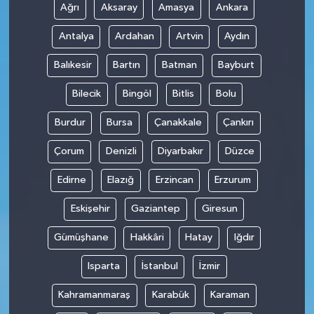
Ağrı
Aksaray
Amasya
Ankara
Antalya
Ardahan
Artvin
Aydın
Balıkesir
Bartın
Batman
Bayburt
Bilecik
Bingöl
Bitlis
Bolu
Burdur
Bursa
Çanakkale
Çankırı
Çorum
Denizli
Diyarbakır
Düzce
Edirne
Elazığ
Erzincan
Erzurum
Eskişehir
Gaziantep
Giresun
Gümüşhane
Hakkâri
Hatay
Iğdır
Isparta
İstanbul
İzmir
Kahramanmaraş
Karabük
Karaman