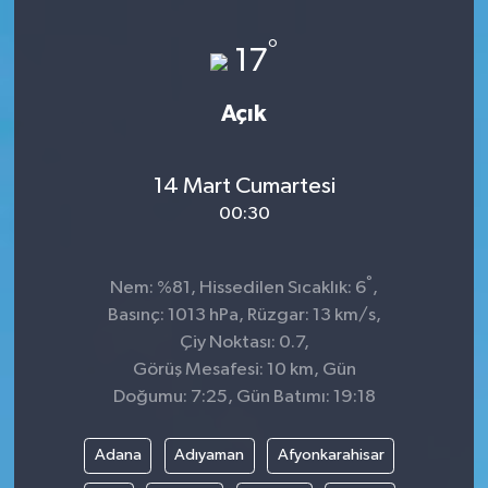
Sağlık
°
17
Kültür & Sanat
Açık
14 Mart Cumartesi
00:30
°
Nem: %81, Hissedilen Sıcaklık: 6
,
Basınç: 1013 hPa, Rüzgar: 13 km/s,
Çiy Noktası: 0.7,
Görüş Mesafesi: 10 km, Gün
Doğumu: 7:25, Gün Batımı: 19:18
Adana
Adıyaman
Afyonkarahisar