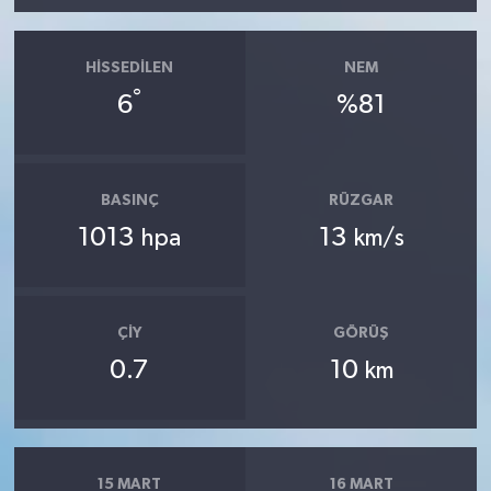
HISSEDILEN
NEM
°
6
%81
BASINÇ
RÜZGAR
1013
13
hpa
km/s
ÇIY
GÖRÜŞ
0.7
10
km
15 MART
16 MART