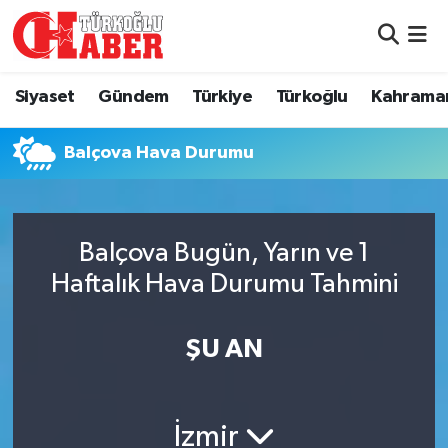
Siyaset
Nöbetçi Eczaneler
Siyaset
Gündem
Türkiye
Türkoğlu
Kahrama
Gündem
Hava Durumu
Balçova Hava Durumu
Türkiye
Namaz Vakitleri
Türkoğlu
Trafik Durumu
Balçova Bugün, Yarın ve 1
Kahramanmaraş
Süper Lig Puan Durumu ve Fikstür
Haftalık Hava Durumu Tahmini
Diğer İlçeler
Tüm Manşetler
ŞU AN
Eğitim
Son Dakika Haberleri
İzmir
Asayiş
Haber Arşivi