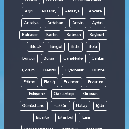
Ağrı
Aksaray
Amasya
Ankara
Antalya
Ardahan
Artvin
Aydın
Balıkesir
Bartın
Batman
Bayburt
Bilecik
Bingöl
Bitlis
Bolu
Burdur
Bursa
Çanakkale
Çankırı
Çorum
Denizli
Diyarbakır
Düzce
Edirne
Elazığ
Erzincan
Erzurum
Eskişehir
Gaziantep
Giresun
Gümüşhane
Hakkâri
Hatay
Iğdır
Isparta
İstanbul
İzmir