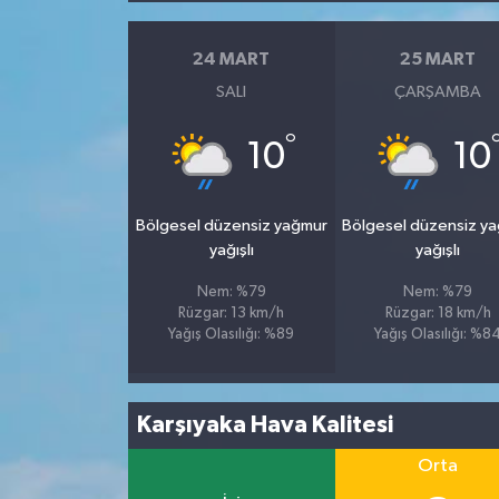
24 MART
25 MART
SALI
ÇARŞAMBA
°
10
10
Bölgesel düzensiz yağmur
Bölgesel düzensiz y
yağışlı
yağışlı
Nem: %79
Nem: %79
Rüzgar: 13 km/h
Rüzgar: 18 km/h
Yağış Olasılığı: %89
Yağış Olasılığı: %8
Karşıyaka Hava Kalitesi
Orta