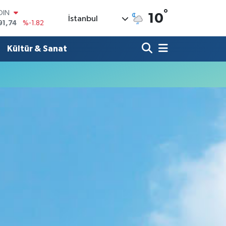
°
OIN
10
İstanbul
91,74
%-1.82
AR
3620
%0.02
Kültür & Sanat
O
8690
%0.19
LİN
0380
%0.18
TIN
2,09000
%0.19
100
98,00
%0