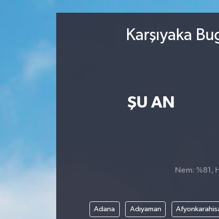
Sağlık
Karşıyaka Bu
Kültür & Sanat
ŞU AN
Nem: %81, Hi
Adana
Adıyaman
Afyonkarahis