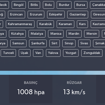
lecik
Bingöl
Bitlis
Bolu
Burdur
Bursa
Çanakka
ığ
Erzincan
Erzurum
Eskişehir
Gaziantep
Giresun
r
Kahramanmaraş
Karabük
Karaman
Kars
Kastam
nya
Kütahya
Malatya
Manisa
Mardin
Mersin
arya
Samsun
Şanlıurfa
Siirt
Sinop
Sivas
Şırnak
Tunceli
Uşak
Van
Yalova
Yozgat
Zonguldak
BASINÇ
RÜZGAR
1008
13
hpa
km/s