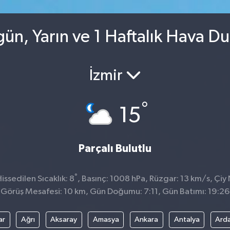
gün, Yarın ve 1 Haftalık Hava D
İzmir
°
15
Parçalı Bulutlu
°
ssedilen Sıcaklık: 8
, Basınç: 1008 hPa, Rüzgar: 13 km/s, Çiy 
Görüş Mesafesi: 10 km, Gün Doğumu: 7:11, Gün Batımı: 19:26
ar
Ağrı
Aksaray
Amasya
Ankara
Antalya
Ard