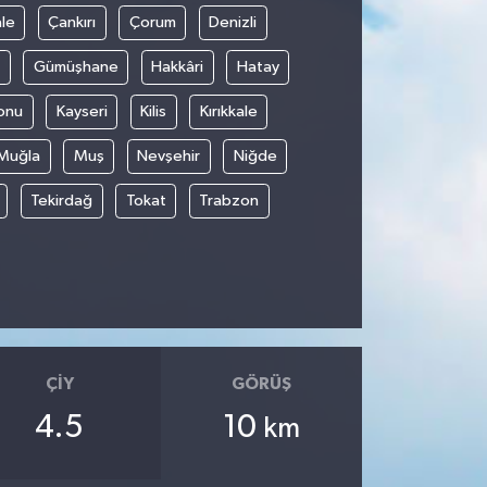
le
Çankırı
Çorum
Denizli
Gümüşhane
Hakkâri
Hatay
onu
Kayseri
Kilis
Kırıkkale
Muğla
Muş
Nevşehir
Niğde
Tekirdağ
Tokat
Trabzon
ÇIY
GÖRÜŞ
4.5
10
km