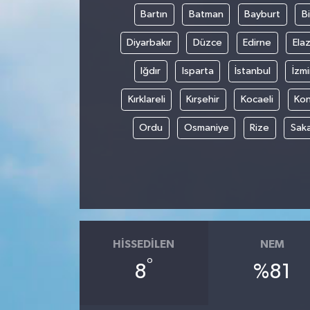
Bartın
Batman
Bayburt
Bi
Diyarbakır
Düzce
Edirne
Elaz
Iğdır
Isparta
İstanbul
İzmi
Kırklareli
Kırşehir
Kocaeli
Ko
Ordu
Osmaniye
Rize
Sak
HISSEDILEN
NEM
°
8
%81