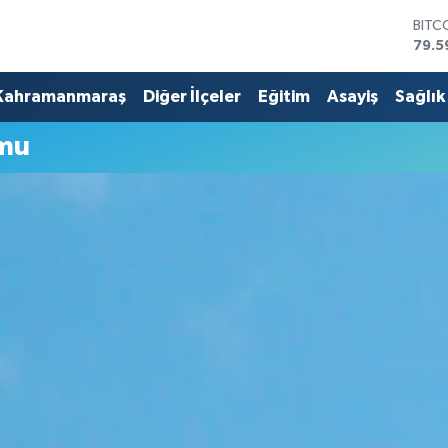
BITC
79.5
DOL
45,4
Kahramanmaraş
Diğer İlçeler
Eğitim
Asayiş
Sağlık
EUR
53,3
umu
STER
61,6
G.AL
686
BİST
14.5