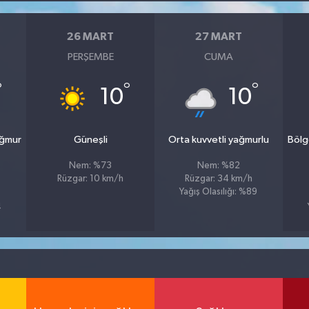
26 MART
27 MART
PERŞEMBE
CUMA
°
°
°
10
10
ağmur
Güneşli
Orta kuvvetli yağmurlu
Bölg
Nem: %73
Nem: %82
Rüzgar: 10 km/h
Rüzgar: 34 km/h
Yağış Olasılığı: %89
4