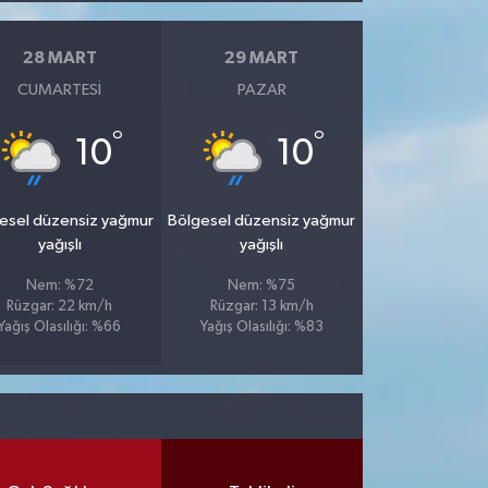
28 MART
29 MART
CUMARTESI
PAZAR
°
°
10
10
esel düzensiz yağmur
Bölgesel düzensiz yağmur
yağışlı
yağışlı
Nem: %72
Nem: %75
Rüzgar: 22 km/h
Rüzgar: 13 km/h
Yağış Olasılığı: %66
Yağış Olasılığı: %83